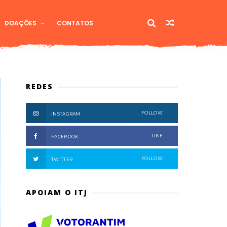
DOAÇÕES
CONTATOS
REDES
FOLLOW
INSTAGRAM
LIKE
FACEBOOK
FOLLOW
TWITTER
APOIAM O ITJ