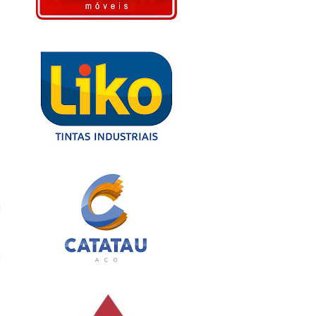
s
e
i
à
o