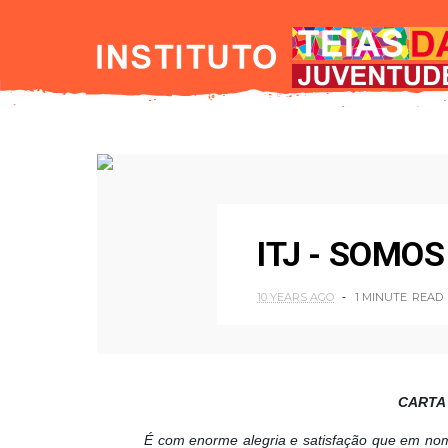
ITJ - SOMO
10 YEARS AGO
1 MINUTE
READ
CARTA
É com enorme alegria e satisfação que em n