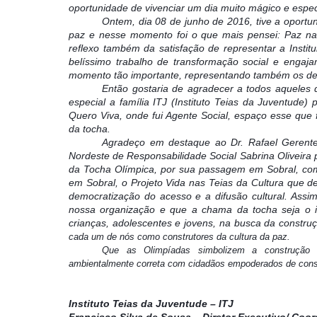
oportunidade de vivenciar um dia muito mágico e espec
Ontem, dia 08 de junho de 2016, tive a oport
paz e nesse momento foi o que mais pensei: Paz na 
reflexo também da satisfação de representar a Institu
belíssimo trabalho de transformação social e engaja
momento tão importante, representando também os dem
Então gostaria de agradecer a todos aqueles
especial a família ITJ (Instituto Teias da Juventude)
Quero Viva, onde fui Agente Social, espaço esse que
da tocha.
Agradeço em destaque ao Dr. Rafael Gerente
Nordeste de Responsabilidade Social Sabrina Oliveira p
da Tocha Olímpica, por sua passagem em Sobral, com
em Sobral, o Projeto Vida nas Teias da Cultura que d
democratização do acesso e a difusão cultural. Assi
nossa organização e que a chama da tocha seja o il
crianças, adolescentes e jovens, na busca da construç
cada um de nós como construtores da cultura da paz.
Que as Olimpíadas simbolizem a construção d
ambientalmente correta com cidadãos empoderados de consci
Instituto Teias da Juventude – ITJ
Francisco Silva de Sousa – Diretor Executivo/ Coor