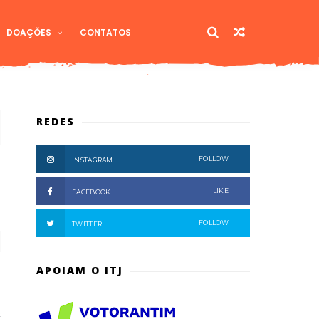
DOAÇÕES
CONTATOS
REDES
FOLLOW
INSTAGRAM
LIKE
FACEBOOK
FOLLOW
TWITTER
APOIAM O ITJ
a