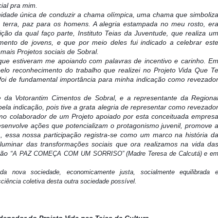
ial pra mim.
unidade única de conduzir a chama olímpica, uma chama que simboliz
terra, paz para os homens. A alegria estampada no meu rosto, er
ição da qual faço parte, Instituto Teias da Juventude, que realiza u
mento de jovens, e que por meio deles fui indicado a celebrar est
ais Projetos sociais de Sobral.
 que estiveram me apoiando com palavras de incentivo e carinho. E
 pelo reconhecimento do trabalho que realizei no Projeto Vida Que T
 foi de fundamental importância para minha indicação como revezado
 da Votorantim Cimentos de Sobral, e a representante da Regiona
ela indicação, pois tive a grata alegria de representar como revezado
o colaborador de um Projeto apoiado por esta conceituada empres
esenvolve ações que potencializam o protagonismo juvenil, promove 
m, essa nossa participação registra-se como um marco na história d
uminar das transformações sociais que ora realizamos na vida da
ão “
A PAZ COMEÇA COM UM SORRISO” (Madre Teresa de Calcutá) e e
a nova sociedade, economicamente justa, socialmente equilibrada 
ência coletiva desta outra sociedade possível.
denador do Projeto Vida nas Teias da Cultura