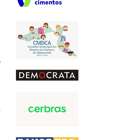
a
a
m
e
m
e
r
l
r
a
a
a
s
m
e