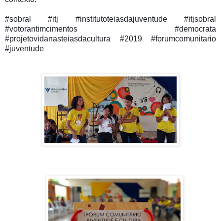
#sobral #itj #institutoteiasdajuventude #itjsobral 
#votorantimcimentos #democrata 
#projetovidanasteiasdacultura #2019 #forumcomunitario 
#juventude